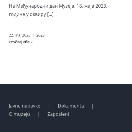
На Међународни дан Музеја, 18. маја 2023.
године у оквиру [...]
22. maj 2023.
|
2023
Pročitaj više
Javne nabavke
Dokumenta
O muzeju
Zaposleni