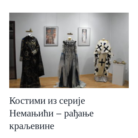
Костими из серије
Немањићи – рађање
краљевине