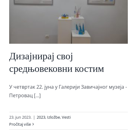
Дизајнирај свој
средњовековни костим
У четвртак 22. јуна у Галерији Завичајног музеја -
Петровац [...]
23. jun 2023.
|
2023
,
Izložbe
,
Vesti
Pročitaj više