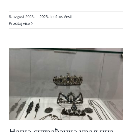
8. avgust 2023.
|
2023
,
Izložbe
,
Vesti
Pročitaj više
Наша суграђанка краљица