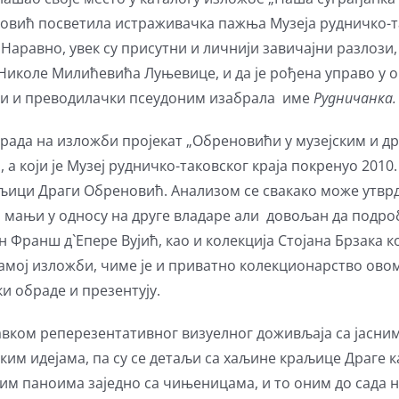
овић посветила истраживачка пажња Музеја рудничко-та
аравно, увек су присутни и личнији завичајни разлози, а
Николе Милићевића Луњевице, и да је рођена управо у
љски и преводилачки псеудоним изабрала име
Рудничанка.
г рада на изложби пројекат „Обреновићи у музејским и др
а који је Музеј рудничко-таковског краја покренуо 201
раљици Драги Обреновић. Анализом се свакако може утврд
 мањи у односу на друге владаре али довољан да подро
Франш д`Епере Вујић, као и колекција Стојана Брзака к
амој изложби, чиме је и приватно колекционарство овом
ки обраде и презентују.
вком реперезентативног визуелног доживљаја са јасним
м идејама, па су се детаљи са хаљине краљице Драге к
им паноима заједно са чињеницама, и то оним до сада н