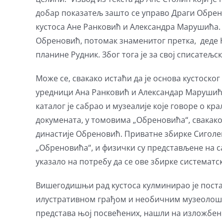
добар показатељ зашто се управо Драги Обрен
кустоса Ане Ранковић и Александра Марушића. Н
Обреновић, потомак знаменитог претка, деде 
планине Рудник. Због тога је за свој списате
Може се, свакако истаћи да је основа кустоско
уредници Ана Ранковић и Александар Марушић, 
каталог је сабрао и музеалије које говоре о к
докумената, у томовима „Обреновића“, свакако
династије Обреновић. Приватне збирке Сиголен 
„Обреновића“, и физички су представљене на с
указало на потребу да се ове збирке систематс
Вишегодишњи рад кустоса кулминирао је поста
илустративном грађом и необичним музеолошки
представа њој посвећених, нашли на изложбен