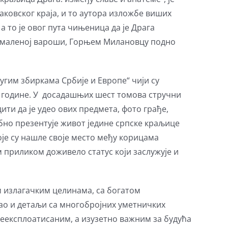
ковског краја, и то аутора изложбе виших
 то је овог пута чињеница да је Драга
 омаленој вароши, Горњем Милановцу подно
угим збиркама Србије и Европе“ чији су
0. године. У досадашњих шест томова стручни
ити да је удео ових предмета, фото грађе,
бно презентује живот једине српске краљице
оје су нашле своје место међу корицама
 приликом доживело статус који заслужује и
 излагачким целинама, са богатом
ао и детаљи са многобројних уметничких
еексплоатисаним, а изузетно важним за будућа