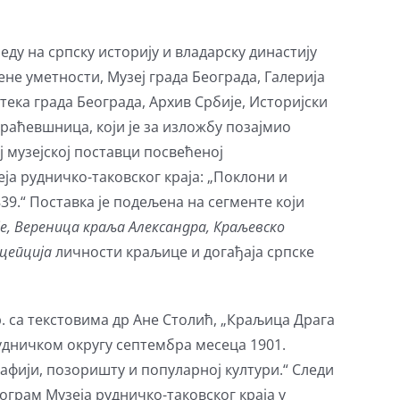
ду на српску историју и владарску династију
не уметности, Музеј града Београда, Галерија
ека града Београда, Архив Србије, Историјски
раћевшница, који је за изложбу позајмио
ј музејској поставци посвећеној
еја рудничко-таковског краја: „Поклони и
39.“ Поставка је подељена на сегменте који
е, Вереница краља Александра, Краљевско
цепција
личности краљице и догађаја српске
. са текстовима др Ане Столић, „Краљица Драга
дничком округу септембра месеца 1901.
афији, позоришту и популарној култури.“ Следи
ограм Музеја рудничко-таковског краја у