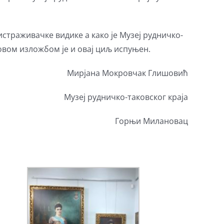
страживачке видике а како је Музеј рудничко-
овом изложбом је и овај циљ испуњен.
Мирјана Мокровчак Глишовић
Музеј рудничко-таковског краја
Горњи Милановац