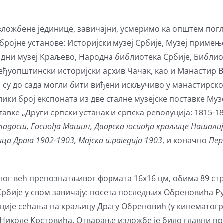
зложбене јединице, завичајни, усмеримо ка општем погле
ројне установе: Историјски музеј Србије, Музеј примење
одни музеј Краљево, Народна библиотека Србије, Библиот
еђуопштински историјски архив Чачак, као и Манастир В
 су до сада могли бити виђени искључиво у манастирско
ики број експоната из две сталне музејске поставке Муз
авке „Други српски устанак и српска револуција: 1815-18
ладост, Госпођа Машин, Дворска госпођа краљице Наталиј
ица
Драга 1902-1903, Мајска трагедија 1903
, и коначно
Пер
лог већ препознатљивог формата 16х16 цм, обима 89 стр
бије у свом завичају: посета последњих Обреновића Ру
кације сећања на краљицу Драгу Обреновић (у кинематогр
 Николе Крстовића. Отварање изложбе је било главни пр