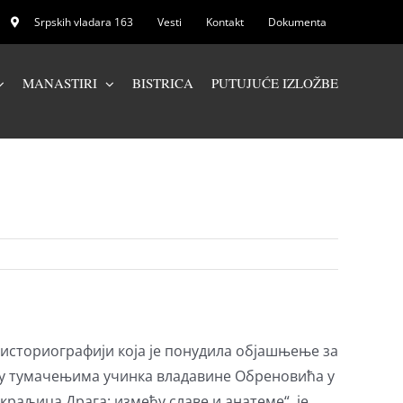
Srpskih vladara 163
Vesti
Kontakt
Dokumenta
MANASTIRI
BISTRICA
PUTUJUĆE IZLOŽBE
 историографији која је понудила објашњење за
а у тумачењима учинка владавине Обреновића у
 краљица Драга: између славе и анатеме“, је