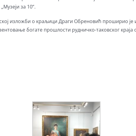
Музеји за 10“.
ској изложби о краљици Драги Обреновић проширио је и
зентовање богате прошлости рудничко-таковског краја 