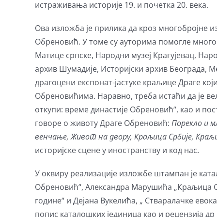
истраживања историје 19. и почетка 20. века.
Ова изложба је прилика да кроз многобројне и
Обреновић. У томе су ауторима помогле многоб
Матице српске, Народни музеј Крагујевац, Нар
архив Шумадије, Историјски архив Београда, М
драгоцени експонат-јастуке краљице Драге који
Обреновићима. Наравно, треба истаћи да је вел
откупи: време династије Обреновић“, као и пост
говоре о животу Драге Обреновић:
Порекло и м
венчање, Живот на двору, Краљица Србије, Краљ
историјске сцене у иностранству и код нас.
У оквиру реализације изложбе штампан је ката
Обреновић“, Александра Марушића „Краљица Ср
године“ и Дејана Вукелића, „ Стваралачке ево
попис каталошких јединица као и рецензија др