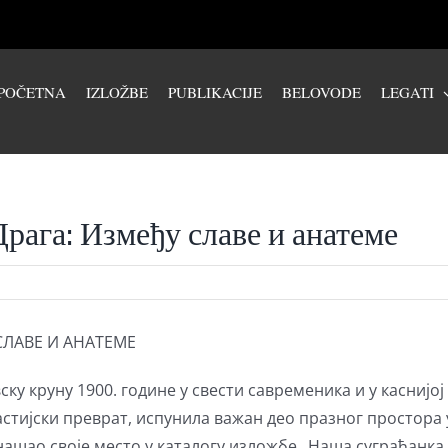
POČETNA
IZLOŽBE
PUBLIKACIJE
BELOVODE
LEGATI
рага: Између славе и анатеме
СЛАВЕ И АНАТЕМЕ
у круну 1900. године у свести савременика и у каснијој
астијски преврат, испунила важан део празног простор
 нашао своје место у каталогу изложбе „Наша суграђанка