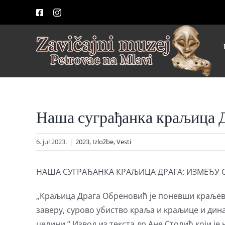
Skip
Facebook
Instagram
to
content
Наша суграђанка краљица Д
6. jul 2023.
|
2023
,
Izložbe
,
Vesti
НАША СУГРАЂАНКА КРАЉИЦА ДРАГА: ИЗМЕЂУ 
„Краљица Драга Обреновић је поневши краљевск
заверу, сурово убиство краља и краљице и дин
целини.“ Извод из текста др Ане Столић који је