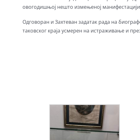
овогодишњој нешто измењеној манифестацији „
Одговоран и Захтеван задатак рада на биограф
таковског краја усмерен на истраживање и пре