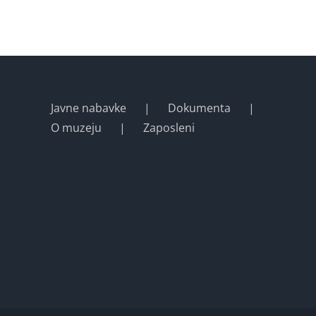
Javne nabavke
Dokumenta
O muzeju
Zaposleni