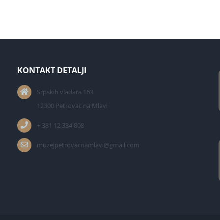
KONTAKT DETALJI
Srpskih vladara 163
12300 Petrovac na Mlavi
+ 381 12 334 808
muzejpetrovacnamlavi@gmail.com