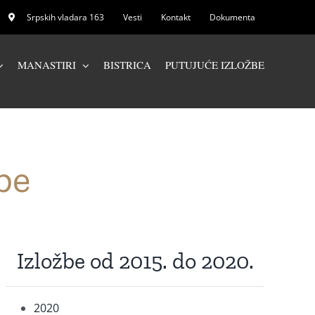
Srpskih vladara 163
Vesti
Kontakt
Dokumenta
MANASTIRI
BISTRICA
PUTUJUĆE IZLOŽBE
be
Izložbe od 2015. do 2020.
2020