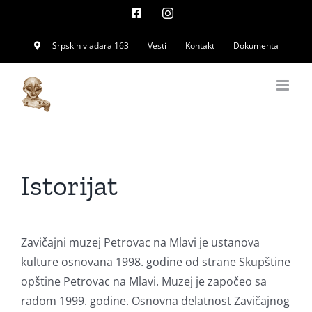
Skip
Facebook
Instagram
to
Srpskih vladara 163
Vesti
Kontakt
Dokumenta
content
Istorijat
Zavičajni muzej Petrovac na Mlavi je ustanova
kulture osnovana 1998. godine od strane Skupštine
opštine Petrovac na Mlavi. Muzej je započeo sa
radom 1999. godine. Osnovna delatnost Zavičajnog