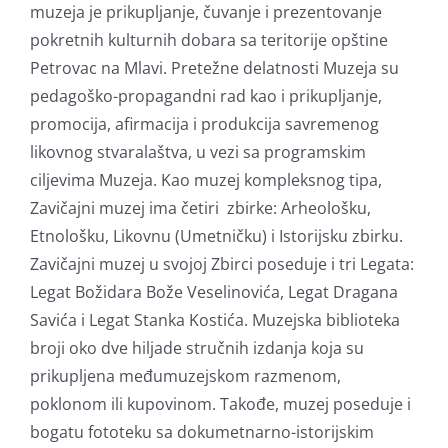
muzeja je prikupljanje, čuvanje i prezentovanje
pokretnih kulturnih dobara sa teritorije opštine
Petrovac na Mlavi. Pretežne delatnosti Muzeja su
pedagoško-propagandni rad kao i prikupljanje,
promocija, afirmacija i produkcija savremenog
likovnog stvaralaštva, u vezi sa programskim
ciljevima Muzeja. Kao muzej kompleksnog tipa,
Zavičajni muzej ima četiri zbirke: Arheološku,
Etnološku, Likovnu (Umetničku) i Istorijsku zbirku.
Zavičajni muzej u svojoj Zbirci poseduje i tri Legata:
Legat Božidara Bože Veselinovića, Legat Dragana
Savića i Legat Stanka Kostića. Muzejska biblioteka
broji oko dve hiljade stručnih izdanja koja su
prikupljena međumuzejskom razmenom,
poklonom ili kupovinom. Takođe, muzej poseduje i
bogatu fototeku sa dokumetnarno-istorijskim