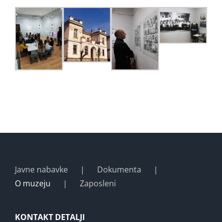
Javne nabavke
Dokumenta
O muzeju
Zaposleni
KONTAKT DETALJI