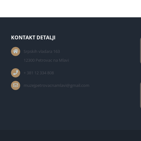
KONTAKT DETALJI
Srpskih vladara 163
12300 Petrovac na Mlavi
+ 381 12 334 808
muzejpetrovacnamlavi@gmail.com