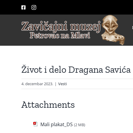
Skip
Facebook
Instagram
to
content
Život i delo Dragana Savića
4. decembar 2023.
|
Vesti
Attachments
Mali plakat_DS
(2 MB)