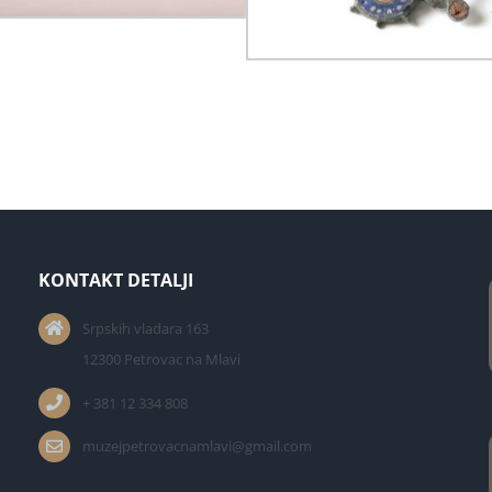
KONTAKT DETALJI
Srpskih vladara 163
12300 Petrovac na Mlavi
+ 381 12 334 808
muzejpetrovacnamlavi@gmail.com