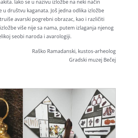
akita. Iako se u nazivu izložbe na neki način
 u društvu kaganata. Još jedna odlika izložbe
ruiše avarski pogrebni obrazac, kao i različiti
zložbe više nije sa nama, putem izlaganja njenog
koj seobi naroda i avarologiji.
Raško Ramadanski, kustos-arheolog
Gradski muzej Bečej