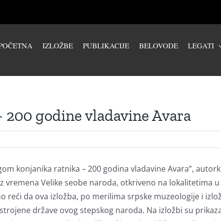
POČETNA
IZLOŽBE
PUBLIKACIJE
BELOVODE
LEGATI
 200 godine vladavine Avara
m konjanika ratnika – 200 godina vladavine Avara”, autorke
iz vremena Velike seobe naroda, otkriveno na lokalitetima u o
 reći da ova izložba, po merilima srpske muzeologije i izlož
strojene države ovog stepskog naroda. Na izložbi su prikaza