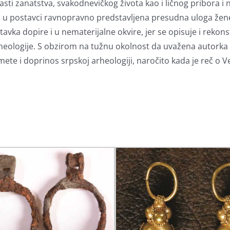
asti zanatstva, svakodnevičkog života kao i ličnog pribora i n
je u postavci ravnopravno predstavljena presudna uloga žene
vka dopire i u nematerijalne okvire, jer se opisuje i rekonst
heologije. S obzirom na tužnu okolnost da uvažena autorka i
 i doprinos srpskoj arheologiji, naročito kada je reč o Veli