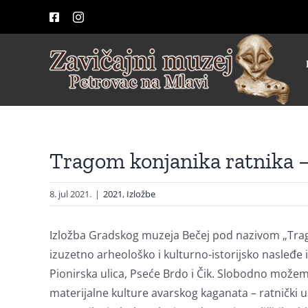
Skip
Facebook
Instagram
to
content
Tragom konjanika ratnika –
8. jul 2021.
|
2021
,
Izložbe
Izložba Gradskog muzeja Bečej pod nazivom „Trago
izuzetno arheološko i kulturno-istorijsko nasleđe 
Pionirska ulica, Pseće Brdo i Čik. Slobodno možemo
materijalne kulture avarskog kaganata – ratnički u