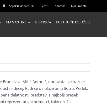
Srpskih vladara 163
Vesti
Kontakt
Dokumenta
MANASTIRI
BISTRICA
PUTUJUĆE IZLOŽBE
 Branislave Mikić Antonić, obuhvata i prikazuje
pštini Bečej. Radi se o nalazištima Botra, Perlek,
bene delatnosti, predstavlja najbolji presek
ni reprezentativni primerci, kako oružja i