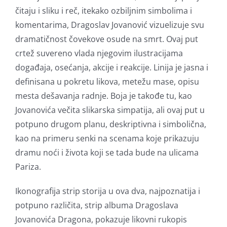
čitaju i sliku i reč, itekako ozbiljnim simbolima i
komentarima, Dragoslav Jovanović vizuelizuje svu
dramatičnost čovekove osude na smrt. Ovaj put
crtež suvereno vlada njegovim ilustracijama
događaja, osećanja, akcije i reakcije. Linija je jasna i
definisana u pokretu likova, metežu mase, opisu
mesta dešavanja radnje. Boja je takođe tu, kao
Jovanovića večita slikarska simpatija, ali ovaj put u
potpuno drugom planu, deskriptivna i simbolična,
kao na primeru senki na scenama koje prikazuju
dramu noći i života koji se tada bude na ulicama
Pariza.
Ikonografija strip storija u ova dva, najpoznatija i
potpuno različita, strip albuma Dragoslava
Jovanovića Dragona, pokazuje likovni rukopis