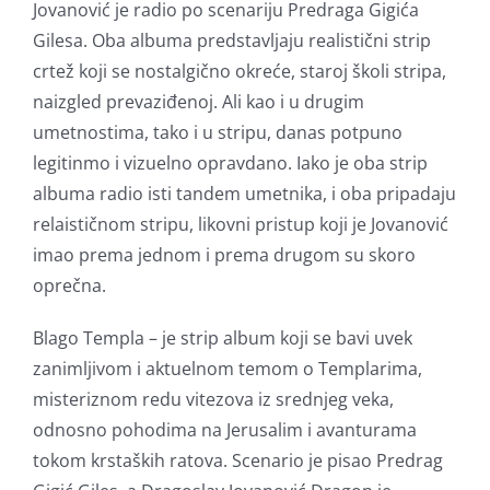
Jovanović je radio po scenariju Predraga Gigića
Gilesa. Oba albuma predstavljaju realistični strip
crtež koji se nostalgično okreće, staroj školi stripa,
naizgled prevaziđenoj. Ali kao i u drugim
umetnostima, tako i u stripu, danas potpuno
legitinmo i vizuelno opravdano. Iako je oba strip
albuma radio isti tandem umetnika, i oba pripadaju
relaističnom stripu, likovni pristup koji je Jovanović
imao prema jednom i prema drugom su skoro
oprečna.
Blago Templa – je strip album koji se bavi uvek
zanimljivom i aktuelnom temom o Templarima,
misteriznom redu vitezova iz srednjeg veka,
odnosno pohodima na Jerusalim i avanturama
tokom krstaških ratova. Scenario je pisao Predrag