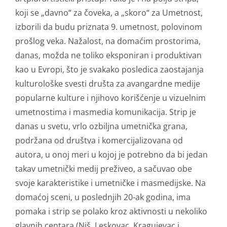
koji se „davno“ za čoveka, a „skoro“ za Umetnost,
izborili da budu priznata 9. umetnost, polovinom
prošlog veka. Nažalost, na domaćim prostorima,
danas, možda ne toliko eksponiran i produktivan
kao u Evropi, što je svakako posledica zaostajanja
kulturološke svesti društa za avangardne medije
popularne kulture i njihovo korišćenje u vizuelnim
umetnostima i masmedia komunikacija. Strip je
danas u svetu, vrlo ozbiljna umetnička grana,
podržana od društva i komercijalizovana od
autora, u onoj meri u kojoj je potrebno da bi jedan
takav umetnički medij preživeo, a sačuvao obe
svoje karakteristike i umetničke i masmedijske. Na
domaćoj sceni, u poslednjih 20-ak godina, ima
pomaka i strip se polako kroz aktivnosti u nekoliko
glavnih centara (Niš, Leskovac, Kragujevac i