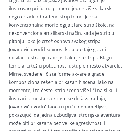
Gigić Giles, a Dragoslav Jovanović Dragon je
ilustrovao priču, na primeru jedne više slikarski
nego crtački obrađene strip teme. Jedna
konvencionalna morfologija stare strip škole, na
nekonvencionalan slikarski način, kada je strip u
pitanju. Iako je crtež osnova svakog stripa,
Jovanović uvodi likovnost koja postaje glavni
nosilac ilustracije radnje. Tako je u stripu Blago
templa, crtež u potpunosti ustupio mesto akvarelu.
Mirne, svedene i čiste forme akvarela grade
kompoziciona rešenja prikazanih scena. Iako na
momente, i to česte, strip scena više liči na sliku, ili
ilustraciju mesta na kojem se dešava radnja,
Jovanović uvodi čitaoca u priču nenametljivo,
pokazujući da jedna uzbudljiva istrorijska avantura
može biti prikazana bez velike agresivnosti i