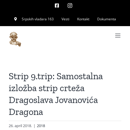
Skip
Facebook
Instagram
to
Srpskih vladara 163
Vesti
Kontakt
Dokumenta
content
Strip 9.trip: Samostalna
izložba strip crteža
Dragoslava Jovanovića
Dragona
26. april 2018.
|
2018