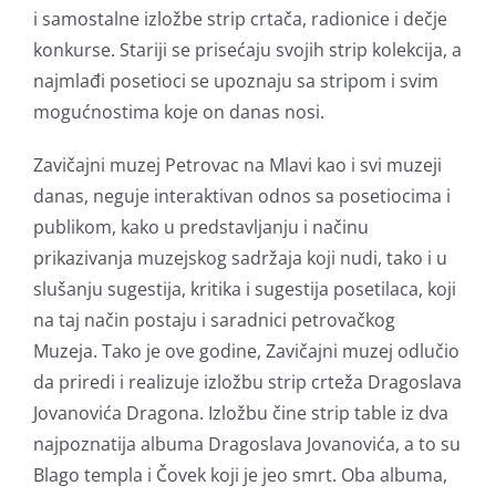
i samostalne izložbe strip crtača, radionice i dečje
konkurse. Stariji se prisećaju svojih strip kolekcija, a
najmlađi posetioci se upoznaju sa stripom i svim
mogućnostima koje on danas nosi.
Zavičajni muzej Petrovac na Mlavi kao i svi muzeji
danas, neguje interaktivan odnos sa posetiocima i
publikom, kako u predstavljanju i načinu
prikazivanja muzejskog sadržaja koji nudi, tako i u
slušanju sugestija, kritika i sugestija posetilaca, koji
na taj način postaju i saradnici petrovačkog
Muzeja. Tako je ove godine, Zavičajni muzej odlučio
da priredi i realizuje izložbu strip crteža Dragoslava
Jovanovića Dragona. Izložbu čine strip table iz dva
najpoznatija albuma Dragoslava Jovanovića, a to su
Blago templa i Čovek koji je jeo smrt. Oba albuma,