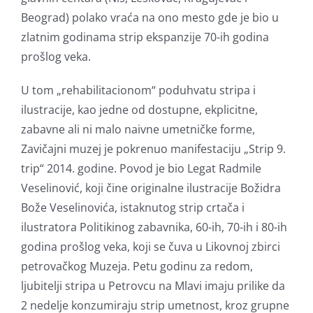
Beograd) polako vraća na ono mesto gde je bio u
zlatnim godinama strip ekspanzije 70-ih godina
prošlog veka.
U tom „rehabilitacionom“ poduhvatu stripa i
ilustracije, kao jedne od dostupne, ekplicitne,
zabavne ali ni malo naivne umetničke forme,
Zavičajni muzej je pokrenuo manifestaciju „Strip 9.
trip“ 2014. godine. Povod je bio Legat Radmile
Veselinović, koji čine originalne ilustracije Božidra
Bože Veselinovića, istaknutog strip crtača i
ilustratora Politikinog zabavnika, 60-ih, 70-ih i 80-ih
godina prošlog veka, koji se čuva u Likovnoj zbirci
petrovačkog Muzeja. Petu godinu za redom,
ljubitelji stripa u Petrovcu na Mlavi imaju prilike da
2 nedelje konzumiraju strip umetnost, kroz grupne