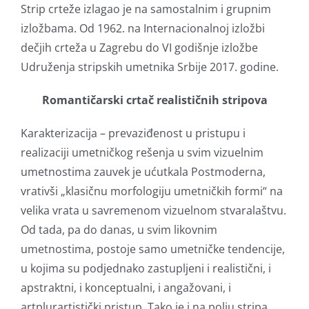
Strip crteže izlagao je na samostalnim i grupnim
izložbama. Od 1962. na Internacionalnoj izložbi
dečjih crteža u Zagrebu do VI godišnje izložbe
Udruženja stripskih umetnika Srbije 2017. godine.
Romantičarski crtač realističnih stripova
Karakterizacija – prevaziđenost u pristupu i
realizaciji umetničkog rešenja u svim vizuelnim
umetnostima zauvek je ućutkala Postmoderna,
vrativši „klasičnu morfologiju umetničkih formi“ na
velika vrata u savremenom vizuelnom stvaralaštvu.
Od tada, pa do danas, u svim likovnim
umetnostima, postoje samo umetničke tendencije,
u kojima su podjednako zastupljeni i realistični, i
apstraktni, i konceptualni, i angažovani, i
artplurartistički pristup. Tako je i na polju stripa,