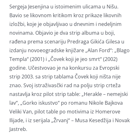
Sergeja Jesenjina u istoimenim ulicama u Nišu.
Bavio se likovnom kritikom kroz prikaze likovnih
izložbi, koje je objavljivao u dnevnim i nedeljnim
novinama. Objavio je dva strip albuma u boji,
rađena prema scenariju Predraga Gikića Gilesa u
izdanju novoeogradske knjižare „Alan Ford“: „Blago
Templa“ (2001) i „Čovek koji je jeo smrt“ (2002)
godine. Učestvovao je na konkursu za Evropski
strip 2003. sa strip tablama Čovek koji ništa nije
znao. Svoj istraživasčki rad na polju strip crteža
nastavlja kroz pilot strip table: „Herakle – nemejski
lav“, „Gorko iskustvo“ po romanu Nikole Bajkova
Veliki Van, pilot table po motivima iz Homerove
Ilijade, i iz serijala „Žrvanj“ – Musa Kesedžija i Novak
Jastreb.