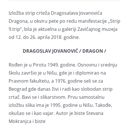
Izložba strip crteža Dragosalava Jovanovića
Dragona, u okviru pete po redu manifestacije „Strip
9.trip“, bila je aktuelna u galeriji Zavičajnog muzeja
od 12. do 26. aprila 2018. godine.
DRAGOSLAV JOVANOVIĆ / DRAGON /
Rođen je u Pirotu 1949. godine. Osnovnu i srednju
školu završio je u Nišu, gde je i diplomirao na
Pravnom fakultetu, a 1976. godine seli se za
Beograd gde danas živi i radi kao slobodan strip
crtač. Bavi se i slikarstvom. Prvu samostalnu
izložbu slika ima je 1995. godine u Nišu. Takođe,
okušao se i kao vajar. Autor je biste Stevana
Mokranjca i biste