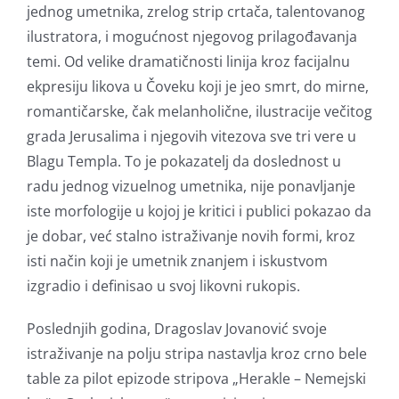
jednog umetnika, zrelog strip crtača, talentovanog
ilustratora, i mogućnost njegovog prilagođavanja
temi. Od velike dramatičnosti linija kroz facijalnu
ekpresiju likova u Čoveku koji je jeo smrt, do mirne,
romantičarske, čak melanholične, ilustracije večitog
grada Jerusalima i njegovih vitezova sve tri vere u
Blagu Templa. To je pokazatelj da doslednost u
radu jednog vizuelnog umetnika, nije ponavljanje
iste morfologije u kojoj je kritici i publici pokazao da
je dobar, već stalno istraživanje novih formi, kroz
isti način koji je umetnik znanjem i iskustvom
izgradio i definisao u svoj likovni rukopis.
Poslednjih godina, Dragoslav Jovanović svoje
istraživanje na polju stripa nastavlja kroz crno bele
table za pilot epizode stripova „Herakle – Nemejski