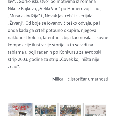
lav“, „Gorko iskustvo“ po motivima iz romana
Nikole Bajkova, „Veliki Van“ po Homerovoj Ilijadi,
„Musa akindžija“ i „Novak Jastreb“ iz serijala
„Žrvanj“. Od boje se Jovanović teško odvaja, pa i
onda kada ga crtež potpuno okupira, njegova
naklonost koloru, latentno izbija kao nosilac likovne
kompozicije ilustracije storije, a to se vidi na
tablama u boji rađenih po Konkursu za evropski
strip 2003. godine za strip „Čovek koji ništa nije
znao“.
Milica Ilić,istoričar umetnosti