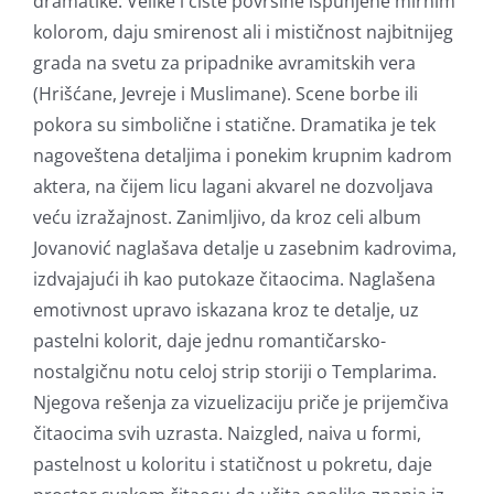
dramatike. Velike i čiste površine ispunjene mirnim
kolorom, daju smirenost ali i mističnost najbitnijeg
grada na svetu za pripadnike avramitskih vera
(Hrišćane, Jevreje i Muslimane). Scene borbe ili
pokora su simbolične i statične. Dramatika je tek
nagoveštena detaljima i ponekim krupnim kadrom
aktera, na čijem licu lagani akvarel ne dozvoljava
veću izražajnost. Zanimljivo, da kroz celi album
Jovanović naglašava detalje u zasebnim kadrovima,
izdvajajući ih kao putokaze čitaocima. Naglašena
emotivnost upravo iskazana kroz te detalje, uz
pastelni kolorit, daje jednu romantičarsko-
nostalgičnu notu celoj strip storiji o Templarima.
Njegova rešenja za vizuelizaciju priče je prijemčiva
čitaocima svih uzrasta. Naizgled, naiva u formi,
pastelnost u koloritu i statičnost u pokretu, daje