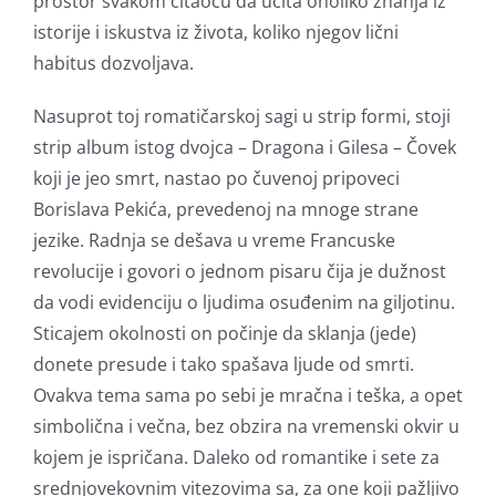
prostor svakom čitaocu da učita onoliko znanja iz
istorije i iskustva iz života, koliko njegov lični
habitus dozvoljava.
Nasuprot toj romatičarskoj sagi u strip formi, stoji
strip album istog dvojca – Dragona i Gilesa – Čovek
koji je jeo smrt, nastao po čuvenoj pripoveci
Borislava Pekića, prevedenoj na mnoge strane
jezike. Radnja se dešava u vreme Francuske
revolucije i govori o jednom pisaru čija je dužnost
da vodi evidenciju o ljudima osuđenim na giljotinu.
Sticajem okolnosti on počinje da sklanja (jede)
donete presude i tako spašava ljude od smrti.
Ovakva tema sama po sebi je mračna i teška, a opet
simbolična i večna, bez obzira na vremenski okvir u
kojem je ispričana. Daleko od romantike i sete za
srednjovekovnim vitezovima sa, za one koji pažljivo