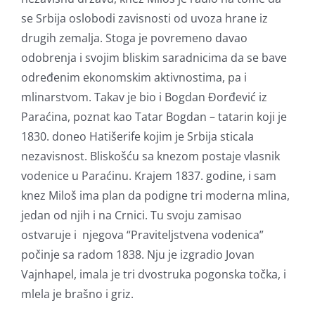
se Srbija oslobodi zavisnosti od uvoza hrane iz
drugih zemalja. Stoga je povremeno davao
odobrenja i svojim bliskim saradnicima da se bave
određenim ekonomskim aktivnostima, pa i
mlinarstvom. Takav je bio i Bogdan Đorđević iz
Paraćina, poznat kao Tatar Bogdan – tatarin koji je
1830. doneo Hatišerife kojim je Srbija sticala
nezavisnost. Bliskošću sa knezom postaje vlasnik
vodenice u Paraćinu. Krajem 1837. godine, i sam
knez Miloš ima plan da podigne tri moderna mlina,
jedan od njih i na Crnici. Tu svoju zamisao
ostvaruje i njegova “Praviteljstvena vodenica”
počinje sa radom 1838. Nju je izgradio Jovan
Vajnhapel, imala je tri dvostruka pogonska točka, i
mlela je brašno i griz.