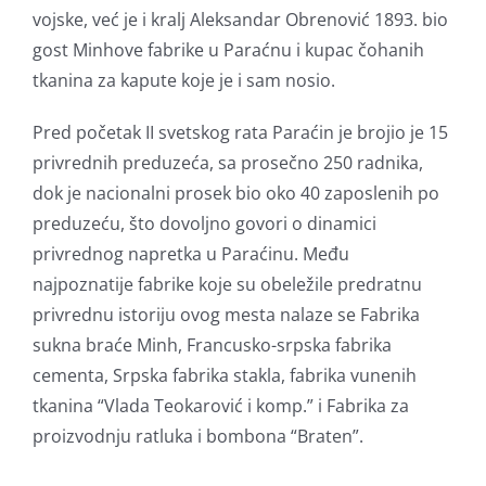
vojske, već je i kralj Aleksandar Obrenović 1893. bio
gost Minhove fabrike u Paraćnu i kupac čohanih
tkanina za kapute koje je i sam nosio.
Pred početak II svetskog rata Paraćin je brojio je 15
privrednih preduzeća, sa prosečno 250 radnika,
dok je nacionalni prosek bio oko 40 zaposlenih po
preduzeću, što dovoljno govori o dinamici
privrednog napretka u Paraćinu. Među
najpoznatije fabrike koje su obeležile predratnu
privrednu istoriju ovog mesta nalaze se Fabrika
sukna braće Minh, Francusko-srpska fabrika
cementa, Srpska fabrika stakla, fabrika vunenih
tkanina “Vlada Teokarović i komp.” i Fabrika za
proizvodnju ratluka i bombona “Braten”.