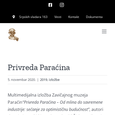
Skip
Facebook
Instagram
to
Srpskih vladara 163
Vesti
Kontakt
Dokumenta
content
Privreda Paraćina
5. novembar 2020.
|
2019
,
Izložbe
Multimedijalna izložba Zavičajnog muzeja
Paraćin
“Privreda Paraćina – Od mlina do savremene
industrije: sećanje za optimističnu budućnost”
, autori