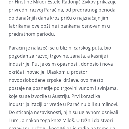
dr Hristine Mikić i Estele-Radonjić-Živkov prikazuje
privredni razvoj Paraćina, od predratnog perioda
do današnjih dana kroz priču o najznačajnijim
fabrikama ove opštine i bankama osnovanim u
predratnom periodu.
Paraćin je nalazeći se u blizini carskog puta, bio
pogodan za razvoj trgovine, zanata, a kasnije i
industrije. Put je osim opasnosti, donosio i nova
okrića i inovacije. Ulaskom u prostor
novooslobođene srpske države, ovo mesto
postaje najpoznatije po trgovini vunom i svinjama,
koje su se izvozile u Austriju. Prvi koraci ka
industrijalizaciji privrede u Paraćinu bili su mlinovi.
Do sticanja nezavisnosti, njih su uglavnom osnivali
Turci, a nakon toga knez Miloš. U težnji da stvori
nezavisnu državu, knez Miloš je radio na tome da