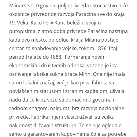
Mlinarstvo, trgovina, poljoprivreda i stočarstvo biće
okosnice privrednog razvoja Paraćina sve do kraja
19. Veka. Kako Felix Kanc beleži u svojim
putopisima, zlatno doba privrede Paraćina nastupa
kada ovo mesto, po odluci kralja Milana postaje
centar za snabdevanje vojske, tokom 1876. I taj
period trajaće do 1888. Formiranje novih
ekonomskih i društvenih odnosa, vezano je i za
osnivanje fabrike sukna braće Minh. Ona nije imala
samo lokalni značaj, već je kao prva fabrika sa
povlašćenim statusom i stranim kapitalom, ulivala
nadu da će kroz vezu sa domaćim trgovcima i
radnom snagom, osigurati brz razvoja nacionalne
privrede. Fabrika i njeni vlasici uživali su veilku
naklonost državnih struktura. To se nije ogledalo
samo u garantovanim kupovinama čoje za potrebe