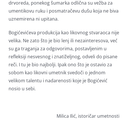
drvoreda, ponekog šumarka odlična su vežba za
umentikovu ruku i posmatračevu dušu koja ne biva
uznemirena ni upitana.
Bogićevićeva produkcija kao likovnog stvaraoca nije
velika. Ne zato što je bio lenj ili nezainteresova, već
su ga traganja za odgovorima, postavljenim u
refleksiji nesvesnog i znatiželjnog, odveli do pisane
reči. I tu je bio najbolji. Ipak ono što je ostavio za
sobom kao likovni umetnik svedoči o jednom
velikom talentu i nadarenosti koje je Bogićević
nosio u sebi.
Milica Ilić, istoričar umetnosti