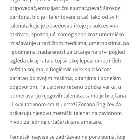
pripovedač,entuzijastični glumac,pevač širokog
baritona, bio je i talentovani crtač. Iako od svih
talenata koje je posedovao i koje je sukcesivno
otkrivao, spoznajući samog sebe kroz umetničko
izražavanje u različitim medijima, umetnostima, pa
i godinama, nadarenost za crtanje na prvi pogled
izgleda skrajnuta u toj širokoj lepezi umetničkih
veština kojima je Bogićević uvek sa lakoćom
baratao po svojim mislima, pitanjima i ponekim
odgovorom. Ta uslovno rečeno optička varka, u
odmeravanju njegovih talenata, samo je brojčana.
U kvalitativnom smislu crteži Zorana Bogićevića
prikazuju njegovu metnički talenat na zavidnom
nivou za jednog crtača/slikara ametare.
Tematski najviše se zadržavao na portretima, koji