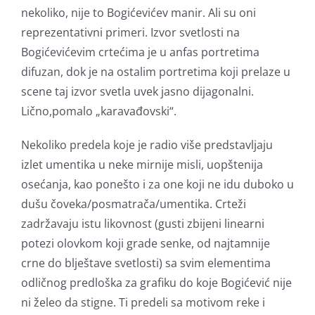
nekoliko, nije to Bogićevićev manir. Ali su oni
reprezentativni primeri. Izvor svetlosti na
Bogićevićevim crtećima je u anfas portretima
difuzan, dok je na ostalim portretima koji prelaze u
scene taj izvor svetla uvek jasno dijagonalni.
Lično,pomalo „karavađovski“.
Nekoliko predela koje je radio više predstavljaju
izlet umentika u neke mirnije misli, uopštenija
osećanja, kao ponešto i za one koji ne idu duboko u
dušu čoveka/posmatrača/umentika. Crteži
zadržavaju istu likovnost (gusti zbijeni linearni
potezi olovkom koji grade senke, od najtamnije
crne do blještave svetlosti) sa svim elementima
odličnog predloška za grafiku do koje Bogićević nije
ni želeo da stigne. Ti predeli sa motivom reke i