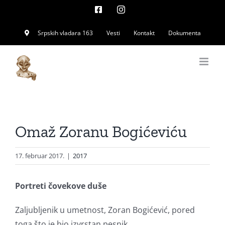
Skip
Facebook
Instagram
to
Srpskih vladara 163
Vesti
Kontakt
Dokumenta
content
Omaž Zoranu Bogićeviću
17. februar 2017.
|
2017
Portreti čovekove duše
Zaljubljenik u umetnost, Zoran Bogićević, pored
toga što je bio izvrstan pesnik,