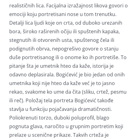
realističnih lica. Facijalna izražajnost likova govori o
emociji koju portretisani nose u tom trenutku.
Detalji lica ljudi koje on crta, od duboko urezanih
bora, široko raširenih očiju ili spuštenih kapaka,
stegnutih ili otvorenih usta, spuštenog čela ili
podignutih obrva, nepogrešivo govore o stanju
duše portretisanog ili o onome ko ih portretiše. To
pitanje šta je umetnik hteo da kaže, istorija je
odavno deplasirala. Bogićević je bio jedan od onih
umetnika koji nije hteo da kaže već je to jasno
rekao, svakome ko ume da čita (sliku, crtež, pesmu
ili reč). Položaj tela portreta Bogićević takođe
stavlja u funkciju pojačavanja dramatičnosti.
Poliokrenuti torzo, duboki poluprofil, blago
pognuta glava, naročito u grupnim portretim koji
prelaze u scenične prikaze. Takvih crteža je