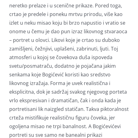
neretko prelaze i u scenične prikaze. Pored toga,
crtao je predele i poneku mrtvu prirodu, više kao
izlet u neku misao koju bi brzo napustio i vratio se
onome u čemu je dao pun izraz likovnog stvaraoca
– portret u olovci. Likovi koje je crtao su duboko
zamišljeni, čežnjivi, uplašeni, zabrinuti, ljuti. Toj
atmosferi u kojoj se čovekova duša ispoveda
svetu/posmatraču, dodatno je pojačana jakim
senkama koje Bogićević koristi kao sredstvo
likovnog izražaja. Forma je uvek realistična i
eksplicitna, dok je sadržaj svakog njegovog porteta
vrlo ekspresivan i dramatičan, čak i onda kada je
portretisani lik naizgled statičan. Takva piktoralnost
crteža mistifikuje realističnu figuru čoveka, jer
ogoljena misao ne trpi banalnost. A Bogićevićevi
portreti su sve samo ne banealni prikazi