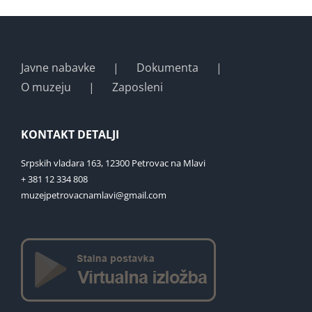
Javne nabavke
Dokumenta
O muzeju
Zaposleni
KONTAKT DETALJI
Srpskih vladara 163, 12300 Petrovac na Mlavi
+ 381 12 334 808
muzejpetrovacnamlavi@gmail.com