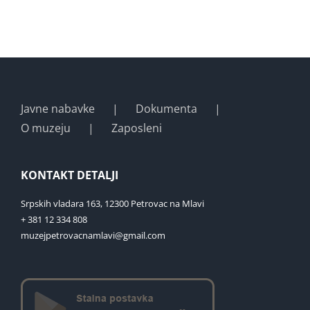
Javne nabavke
Dokumenta
O muzeju
Zaposleni
KONTAKT DETALJI
Srpskih vladara 163, 12300 Petrovac na Mlavi
+ 381 12 334 808
muzejpetrovacnamlavi@gmail.com