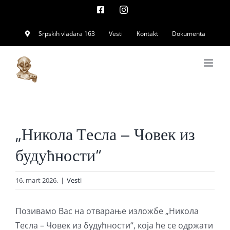
Skip
Facebook
Instagram
to
Srpskih vladara 163
Vesti
Kontakt
Dokumenta
content
„Никола Тесла – Човек из
будућности“
16. mart 2026.
|
Vesti
Позивамо Вас на отварање изложбе „Никола
Тесла – Човек из будућности“, која ће се одржати