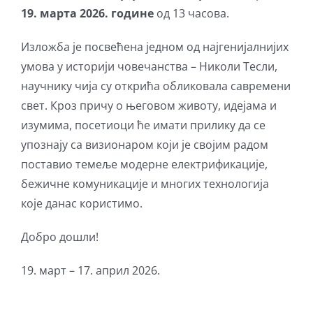
19. марта 2026. године
од 13 часова.
Изложба је посвећена једном од најгенијалнијих
умова у историји човечанства – Николи Тесли,
научнику чија су открића обликовала савремени
свет. Кроз причу о његовом животу, идејама и
изумима, посетиоци ће имати прилику да се
упознају са визионаром који је својим радом
поставио темеље модерне електрификације,
бежичне комуникације и многих технологија
које данас користимо.
Добро дошли!
19. март – 17. април 2026.