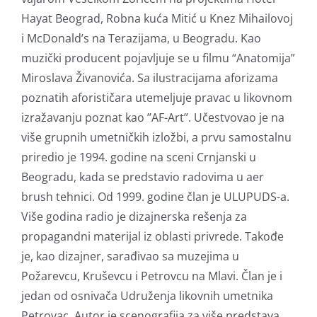
Hayat Beograd, Robna kuća Mitić u Knez Mihailovoj
i McDonald’s na Terazijama, u Beogradu. Kao
muzički producent pojavljuje se u filmu “Anatomija”
Miroslava Živanovića. Sa ilustracijama aforizama
poznatih aforističara utemeljuje pravac u likovnom
izražavanju poznat kao ’’AF-Art’’. Učestvovao je na
više grupnih umetničkih izložbi, a prvu samostalnu
priredio je 1994. godine na sceni Crnjanski u
Beogradu, kada se predstavio radovima u aer
brush tehnici. Od 1999. godine član je ULUPUDS-a.
Više godina radio je dizajnerska rešenja za
propagandni materijal iz oblasti privrede. Takođe
je, kao dizajner, sarađivao sa muzejima u
Požarevcu, Kruševcu i Petrovcu na Mlavi. Član je i
jedan od osnivača Udruženja likovnih umetnika
Petrovac. Autor je scenografija za više predstava