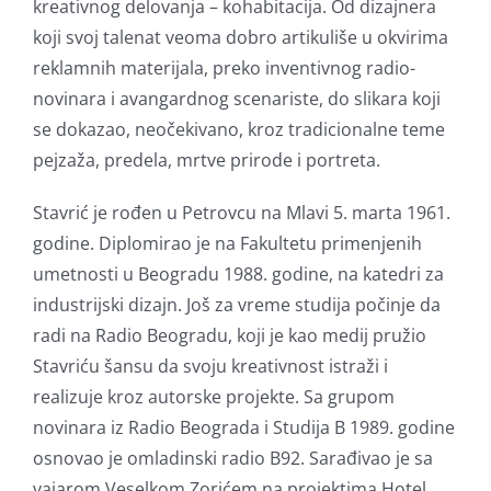
kreativnog delovanja – kohabitacija. Od dizajnera
koji svoj talenat veoma dobro artikuliše u okvirima
reklamnih materijala, preko inventivnog radio-
novinara i avangardnog scenariste, do slikara koji
se dokazao, neočekivano, kroz tradicionalne teme
pejzaža, predela, mrtve prirode i portreta.
Stavrić je rođen u Petrovcu na Mlavi 5. marta 1961.
godine. Diplomirao je na Fakultetu primenjenih
umetnosti u Beogradu 1988. godine, na katedri za
industrijski dizajn. Još za vreme studija počinje da
radi na Radio Beogradu, koji je kao medij pružio
Stavriću šansu da svoju kreativnost istraži i
realizuje kroz autorske projekte. Sa grupom
novinara iz Radio Beograda i Studija B 1989. godine
osnovao je omladinski radio B92. Sarađivao je sa
vajarom Veselkom Zorićem na projektima Hotel