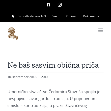
Skip
Facebook
Instagram
to
Srpskih vladara 163
Vesti
Kontakt
Dokumenta
content
Ne baš sasvim obična priča
10. septembar 2013.
|
2013
Umetničko stvalaštvo Čedomira Stavrića spojilo je
nespojivo – avangardu i tradiciju. U pojmovnom
smislu – kontradikcija, u praksi Stavrićevog