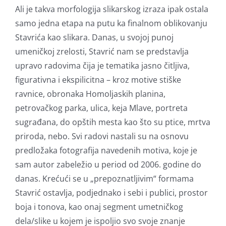
Ali je takva morfologija slikarskog izraza ipak ostala
samo jedna etapa na putu ka finalnom oblikovanju
Stavrića kao slikara. Danas, u svojoj punoj
umeničkoj zrelosti, Stavrić nam se predstavlja
upravo radovima čija je tematika jasno čitljiva,
figurativna i ekspilicitna – kroz motive stiške
ravnice, obronaka Homoljaskih planina,
petrovačkog parka, ulica, keja Mlave, portreta
sugrađana, do opštih mesta kao što su ptice, mrtva
priroda, nebo. Svi radovi nastali su na osnovu
predložaka fotografija navedenih motiva, koje je
sam autor zabeležio u period od 2006. godine do
danas. Krećući se u „prepoznatljivim“ formama
Stavrić ostavlja, podjednako i sebi i publici, prostor
boja i tonova, kao onaj segment umetničkog
dela/slike u kojem je ispoljio svo svoje znanje