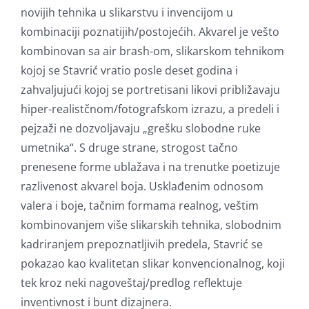
novijih tehnika u slikarstvu i invencijom u
kombinaciji poznatijih/postojećih. Akvarel je vešto
kombinovan sa air brash-om, slikarskom tehnikom
kojoj se Stavrić vratio posle deset godina i
zahvaljujući kojoj se portretisani likovi približavaju
hiper-realistčnom/fotografskom izrazu, a predeli i
pejzaži ne dozvoljavaju „grešku slobodne ruke
umetnika“. S druge strane, strogost tačno
prenesene forme ublažava i na trenutke poetizuje
razlivenost akvarel boja. Usklađenim odnosom
valera i boje, tačnim formama realnog, veštim
kombinovanjem više slikarskih tehnika, slobodnim
kadriranjem prepoznatljivih predela, Stavrić se
pokazao kao kvalitetan slikar konvencionalnog, koji
tek kroz neki nagoveštaj/predlog reflektuje
inventivnost i bunt dizajnera.