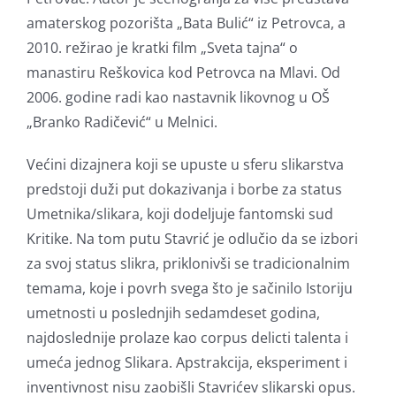
amaterskog pozorišta „Bata Bulić“ iz Petrovca, a
2010. režirao je kratki film „Sveta tajna“ o
manastiru Reškovica kod Petrovca na Mlavi. Od
2006. godine radi kao nastavnik likovnog u OŠ
„Branko Radičević“ u Melnici.
Većini dizajnera koji se upuste u sferu slikarstva
predstoji duži put dokazivanja i borbe za status
Umetnika/slikara, koji dodeljuje fantomski sud
Kritike. Na tom putu Stavrić je odlučio da se izbori
za svoj status slikra, priklonivši se tradicionalnim
temama, koje i povrh svega što je sačinilo Istoriju
umetnosti u poslednjih sedamdeset godina,
najdoslednije prolaze kao corpus delicti talenta i
umeća jednog Slikara. Apstrakcija, eksperiment i
inventivnost nisu zaobišli Stavrićev slikarski opus.