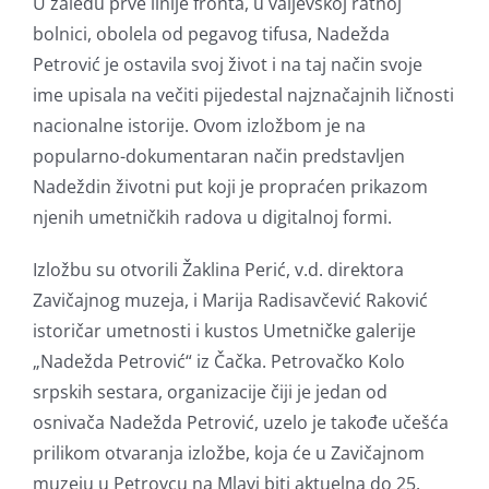
U zaleđu prve linije fronta, u valjevskoj ratnoj
bolnici, obolela od pegavog tifusa, Nadežda
Petrović je ostavila svoj život i na taj način svoje
ime upisala na večiti pijedestal najznačajnih ličnosti
nacionalne istorije. Ovom izložbom je na
popularno-dokumentaran način predstavljen
Nadeždin životni put koji je propraćen prikazom
njenih umetničkih radova u digitalnoj formi.
Izložbu su otvorili Žaklina Perić, v.d. direktora
Zavičajnog muzeja, i Marija Radisavčević Raković
istoričar umetnosti i kustos Umetničke galerije
„Nadežda Petrović“ iz Čačka. Petrovačko Kolo
srpskih sestara, organizacije čiji je jedan od
osnivača Nadežda Petrović, uzelo je takođe učešća
prilikom otvaranja izložbe, koja će u Zavičajnom
muzeju u Petrovcu na Mlavi biti aktuelna do 25.