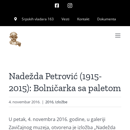
Skip
Facebook
Instagram
to
Srpskih vladara 163
Vesti
Kontakt
Dokumenta
content
Nadežda Petrović (1915-
2015): Bolničarka sa paletom
4. novembar 2016.
|
2016
,
Izložbe
U petak, 4. novembra 2016. godine, u galeriji
Zavičajnog muzeja, otvorena je izložba „Nadežda