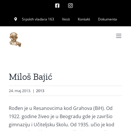
Skip
Facebook
Instagram
to
Srpskih vladara 163
Vesti
Kontakt
Dokumenta
content
Miloš Bajić
24. maj 2013.
|
2013
Rođen je u Resanovcima kod Grahova (BiH). Od
1922. godine živeo je u Beogradu gde je završio
gimnaziju i Učiteljsku školu. Od 1935. učio je kod