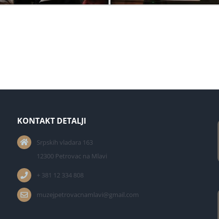
KONTAKT DETALJI
Srpskih vladara 163
12300 Petrovac na Mlavi
+ 381 12 334 808
muzejpetrovacnamlavi@gmail.com