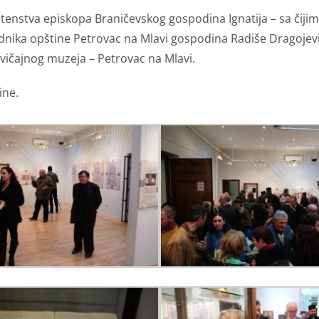
štenstva episkopa Braničevskog gospodina Ignatija – sa čiji
nika opštine Petrovac na Mlavi gospodina Radiše Dragojevi
avičajnog muzeja – Petrovac na Mlavi.
ine.