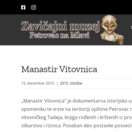
Skip
Facebook
Instagram
to
content
Manastir Vitovnica
15. decembar 2015.
|
2015
,
Izložbe
„Manastir Vitovnica“ je dokumentarna istorijsko-
spomeniku te vrste na teritoriji opštine Petrovac 
vitovničkog Tadeja, knjiga rođenih i krštenih iz pr
slikarstvo i riznica. Poseban deo postavke posv