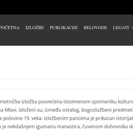
POČETNA
IZLOŽBE
PUBLIKACIJE
BELOVODE
LEGATI
umetnička izložba posvećena istoimenom spomeniku kulture 
na Mlavi. Izloženi su, između ostalog, bogoslužbeni predmet
ve polovine 19. veka. Izložbenim panoima je prikazan istorij
ećn je nekdašnjem igumanu manastira, čuvenom duhovniku dru