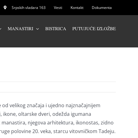
Srpskih vladara 163
Vesti
Kontakt
Dokumenta
MANASTIRI
BISTRICA
PUTUJUĆE IZLOŽBE
od velikog značaja i ujedno najznačajnijem
i, ikone, oltarske dveri, odežda igumana
at manastira, njegova arhitektura, ikonostas, zidno
ge polovine 20. veka, starcu vitovničkom Tadeju.