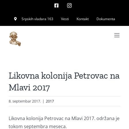
Skip
Facebook
Instagram
to
Srpskih vladara 163
Vesti
Kontakt
Dokumenta
content
Likovna kolonija Petrovac na
Mlavi 2017
8. septembar 2017.
|
2017
Likovna kolonija Petrovac na Mlavi 2017. održana je
tokom septembra meseca.