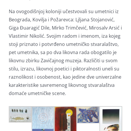
Na ovogodišnjoj koloniji učestvovali su umetnici iz
Beograda, Kovilja i Požarevca: Ljljana Stojanović,
Giga Đuaragić Dile, Mirko Trimčević, Mirosalv Arsić i
Vlastimir Nikolić. Svojim radom i imenom, iza kojeg
stoji priznato i potvrđeno umetničko stvaralaštvo,
pet umetnika, sa po dva likovna rada obogatilo je
likovnu zbirku Zavičajnog muzeja. Različiti u svom
stilu, izrazu, likovnoj poetici i piktoralnosti uneli su
raznolikost i osobenost, kao jedine dve univerzalne
karakteristike savremenog likovnog stvaralaštva
domaće umetničke scene.