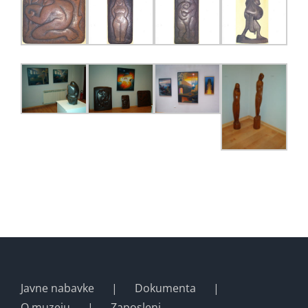
Javne nabavke
Dokumenta
O muzeju
Zaposleni