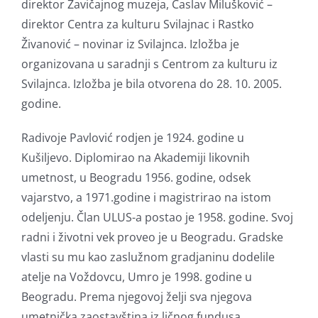
direktor Zavičajnog muzeja, Časlav Milušković –
direktor Centra za kulturu Svilajnac i Rastko
Živanović – novinar iz Svilajnca. Izložba je
organizovana u saradnji s Centrom za kulturu iz
Svilajnca. Izložba je bila otvorena do 28. 10. 2005.
godine.
Radivoje Pavlović rodjen je 1924. godine u
Kušiljevo. Diplomirao na Akademiji likovnih
umetnost, u Beogradu 1956. godine, odsek
vajarstvo, a 1971.godine i magistrirao na istom
odeljenju. Član ULUS-a postao je 1958. godine. Svoj
radni i životni vek proveo je u Beogradu. Gradske
vlasti su mu kao zaslužnom gradjaninu dodelile
atelje na Voždovcu, Umro je 1998. godine u
Beogradu. Prema njegovoj želji sva njegova
umetnička zaostavština iz ličnog fundusa