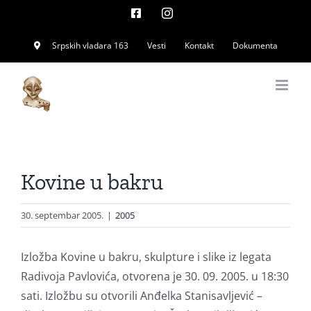
Skip
Facebook
Instagram
to
Srpskih vladara 163
Vesti
Kontakt
Dokumenta
content
Kovine u bakru
30. septembar 2005.
|
2005
Izložba Kovine u bakru, skulpture i slike iz legata
Radivoja Pavlovića, otvorena je 30. 09. 2005. u 18:30
sati. Izložbu su otvorili Anđelka Stanisavljević –