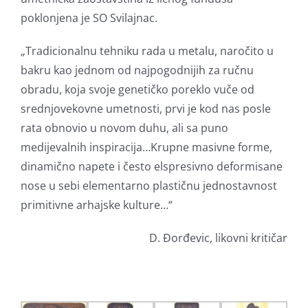
poklonjena je SO Svilajnac.
„Tradicionalnu tehniku rada u metalu, naročito u
bakru kao jednom od najpogodnijih za ručnu
obradu, koja svoje genetičko poreklo vuče od
srednjovekovne umetnosti, prvi je kod nas posle
rata obnovio u novom duhu, ali sa puno
medijevalnih inspiracija…Krupne masivne forme,
dinamično napete i često elspresivno deformisane
nose u sebi elementarno plastičnu jednostavnost
primitivne arhajske kulture…“
D. Đorđevic, likovni kritičar