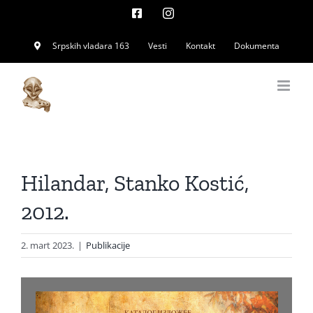
Skip
Facebook
Instagram
to
Srpskih vladara 163
Vesti
Kontakt
Dokumenta
content
Hilandar, Stanko Kostić,
2012.
2. mart 2023.
|
Publikacije