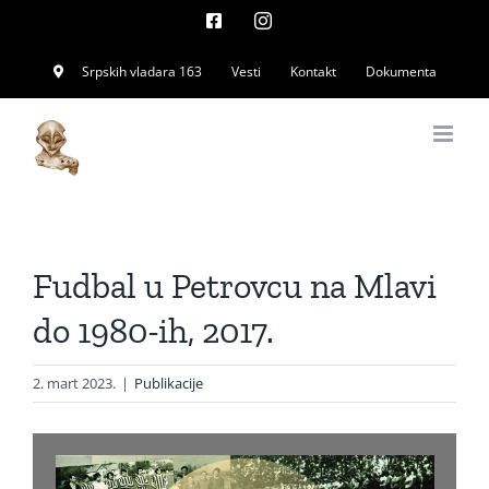
Skip
Facebook
Instagram
to
Srpskih vladara 163
Vesti
Kontakt
Dokumenta
content
Fudbal u Petrovcu na Mlavi
do 1980-ih, 2017.
2. mart 2023.
|
Publikacije