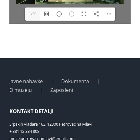
1/20
Javne nabavke
Dokumenta
O muzeju
Zaposleni
KONTAKT DETALJI
Srpskih vladara 163, 12300 Petrovac na Mlavi
+ 381 12 334 808
muzejpetrovacnamlavi@gmail.com