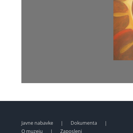
Javne nabavke
Dokumenta
O muzeju
Zaposleni