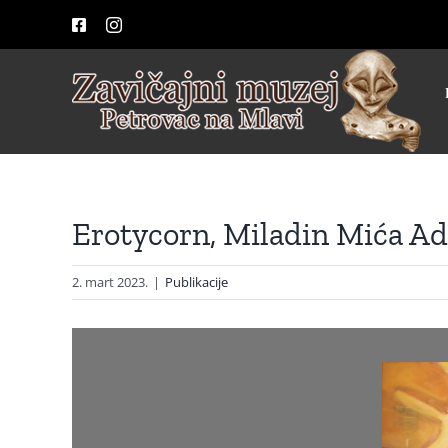
Skip
Facebook
Instagram
to
content
Erotycorn, Miladin Mića Ad
2. mart 2023.
|
Publikacije