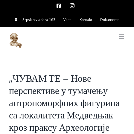
Skip
Facebook
Instagram
to
Srpskih vladara 163
Vesti
Kontakt
Dokumenta
content
„ЧУВАМ ТЕ – Нове
перспективе у тумачењу
антропоморфних фигурина
са локалитета Медведњак
кроз праксу Археологије