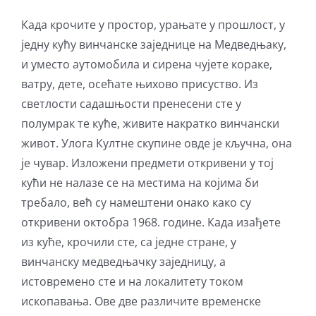
Када крочите у простор, урањате у прошлост, у
једну кућу винчанске заједнице на Медведњаку,
и уместо аутомобила и сирена чујете кораке,
ватру, дете, осећате њихово присуство. Из
светлости садашњости пренесени сте у
полумрак те куће, живите накратко винчански
живот. Улога Култне скупине овде је кључна, она
је чувар. Изложени предмети откривени у тој
кући не налазе се на местима на којима би
требало, већ су намештени онако како су
откривени октобра 1968. године. Када изађете
из куће, крочили сте, са једне стране, у
винчанску медведњачку заједницу, а
истовремено сте и на локалитету током
ископавања. Ове две различите временске