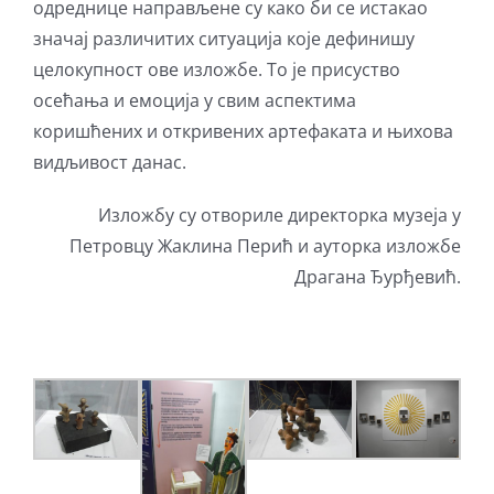
одреднице направљене су како би се истакао
значај различитих ситуација које дефинишу
целокупност ове изложбе. То је присуство
осећања и емоција у свим аспектима
коришћених и откривених артефаката и њихова
видљивост данас.
Изложбу су отвориле директорка музеја у
Петровцу Жаклина Перић и ауторка изложбе
Драгана Ђурђевић.