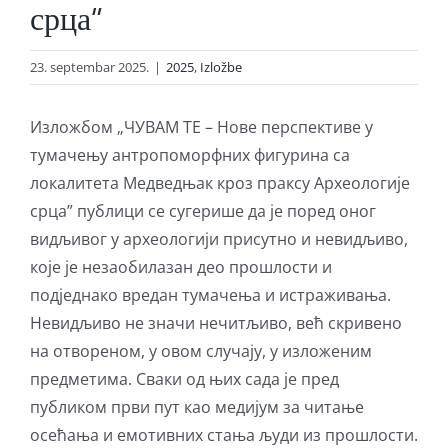
срца”
23. septembar 2025.
|
2025
,
Izložbe
Изложбом „ЧУВАМ ТЕ – Нове перспективе у
тумачењу антропоморфних фигурина са
локалитета Медведњак кроз праксу Археологије
срца” публици се сугерише да је поред оног
видљивог у археологији присутно и невидљиво,
које је незаобилазан део прошлости и
подједнако вредан тумачења и истраживања.
Невидљиво не значи нечитљиво, већ скривено
на отвореном, у овом случају, у изложеним
предметима. Сваки од њих сада је пред
публиком први пут као медијум за читање
осећања и емотивних стања људи из прошлости.