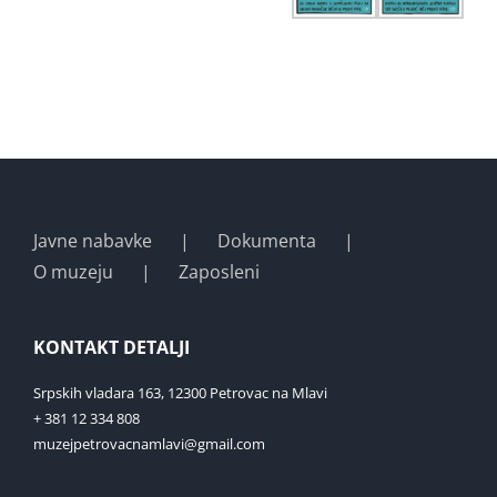
Javne nabavke
Dokumenta
O muzeju
Zaposleni
KONTAKT DETALJI
Srpskih vladara 163, 12300 Petrovac na Mlavi
+ 381 12 334 808
muzejpetrovacnamlavi@gmail.com