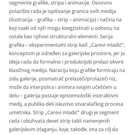
segmente grafike, stripa i animacije. Osnovno
polazište rada je ispitivanje granica ovih medija
(ilustracija – grafika – strip – animacija) i načina na
koji svaki od njih mogu koegzistirati u odnosu na
ostale kao njihovi strukturalni elementi. Serija
grafika – eksperimentalni strip kaiš ,,Carevi mladić“,
konceptom je određen za galerijske prostore, jer je
ideja rada da formalno i produkcijski prelazi okvire
klasičnog medija. Naraciju koju grafike formiraju na
zidu galerije, posmatrač prelazeći/prolazeći niz,
može da interpolira i animira svojim učešćem u
delu – galerija postaje epistemološki interaktivni
medij, a publika deli iskustvo stvaralačkog procesa
umetnika. Strip ,,Carevi mladić“ drugi je segment
rada i obuhvata devet strip tabli namenjenih
galerijskom izlaganju, koje, takođe, ima za cilj da