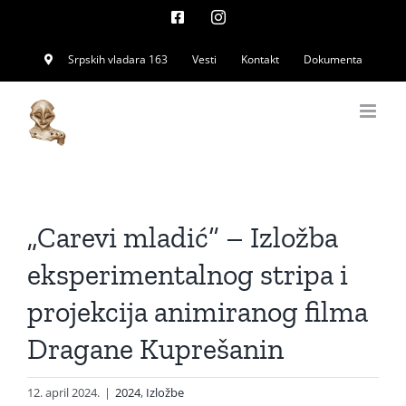
Skip
Facebook
Instagram
to
Srpskih vladara 163
Vesti
Kontakt
Dokumenta
content
„Carevi mladić“ – Izložba
eksperimentalnog stripa i
projekcija animiranog filma
Dragane Kuprešanin
12. april 2024.
|
2024
,
Izložbe