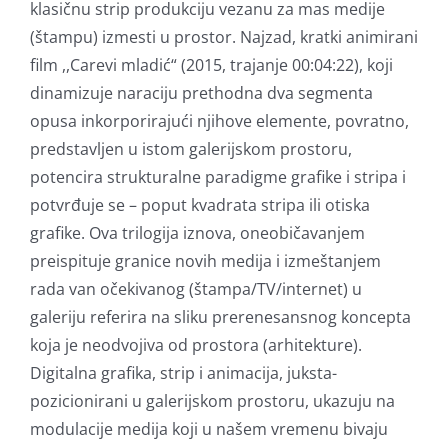
klasičnu strip produkciju vezanu za mas medije
(štampu) izmesti u prostor. Najzad, kratki animirani
film ,,Carevi mladić“ (2015, trajanje 00:04:22), koji
dinamizuje naraciju prethodna dva segmenta
opusa inkorporirajući njihove elemente, povratno,
predstavljen u istom galerijskom prostoru,
potencira strukturalne paradigme grafike i stripa i
potvrđuje se – poput kvadrata stripa ili otiska
grafike. Ova trilogija iznova, oneobičavanjem
preispituje granice novih medija i izmeštanjem
rada van očekivanog (štampa/TV/internet) u
galeriju referira na sliku prerenesansnog koncepta
koja je neodvojiva od prostora (arhitekture).
Digitalna grafika, strip i animacija, juksta-
pozicionirani u galerijskom prostoru, ukazuju na
modulacije medija koji u našem vremenu bivaju