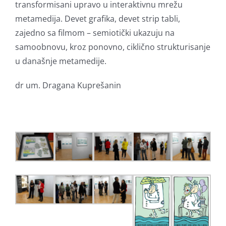
transformisani upravo u interaktivnu mrežu
metamedija. Devet grafika, devet strip tabli,
zajedno sa filmom – semiotički ukazuju na
samoobnovu, kroz ponovno, ciklično strukturisanje
u današnje metamedije.
dr um. Dragana Kuprešanin