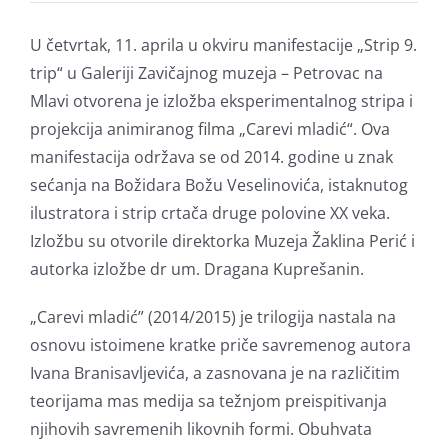
U četvrtak, 11. aprila u okviru manifestacije „Strip 9.
trip“ u Galeriji Zavičajnog muzeja – Petrovac na
Mlavi otvorena je izložba eksperimentalnog stripa i
projekcija animiranog filma „Carevi mladić“. Ova
manifestacija održava se od 2014. godine u znak
sećanja na Božidara Božu Veselinovića, istaknutog
ilustratora i strip crtača druge polovine XX veka.
Izložbu su otvorile direktorka Muzeja Žaklina Perić i
autorka izložbe dr um. Dragana Kuprešanin.
„Carevi mladić” (2014/2015) je trilogija nastala na
osnovu istoimene kratke priče savremenog autora
Ivana Branisavljevića, a zasnovana je na različitim
teorijama mas medija sa težnjom preispitivanja
njihovih savremenih likovnih formi. Obuhvata