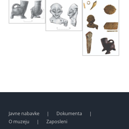
Javne nabavke
Dokumenta
O muzeju
Zaposleni