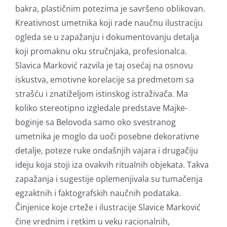
bakra, plastičnim potezima je savršeno oblikovan.
Kreativnost umetnika koji rade naučnu ilustraciju
ogleda se u zapažanju i dokumentovanju detalja
koji promaknu oku stručnjaka, profesionalca.
Slavica Marković razvila je taj osećaj na osnovu
iskustva, emotivne korelacije sa predmetom sa
strašću i znatiželjom istinskog istraživača. Ma
koliko stereotipno izgledale predstave Majke-
boginje sa Belovoda samo oko svestranog
umetnika je moglo da uoči posebne dekorativne
detalje, poteze ruke ondašnjih vajara i drugačiju
ideju koja stoji iza ovakvih ritualnih objekata. Takva
zapažanja i sugestije oplemenjivala su tumačenja
egzaktnih i faktografskih naučnih podataka.
Činjenice koje crteže i ilustracije Slavice Marković
čine vrednim i retkim u veku racionalnih,