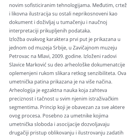
novim sofisticiranim tehnologijama. Međutim, crtež
i likovna ilustracija su ostali neprikosnoveni kao
dokument i doživljaj u tumačenju i naučnoj
interpretaciji prikupljenih podataka.
Izložba ovakvog karaktera prvi put je prikazana u
jednom od muzeja Srbije, u Zavičajnom muzeju
Petrovac na Mlavi, 2009. godine. Izloženi radovi
Slavice Marković su deo arheološke dokumenatcije
oplemenjeni rukom slikara retkog senzibiliteta. Ova
umetnička patina prikazana je na više načina.
Arheologija je egzaktna nauka koja zahteva
preciznost i tačnost u svim njenim istraživačkim
segmentima. Princip koji je obavezan za sve aktere
ovog procesa. Posebno za umetnike kojima
umetnička sloboda i asocijacije dozvoljavaju
drugačiji pristup oblikovanju i ilustrovanju zadatih