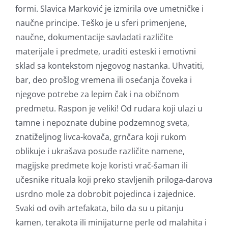
formi. Slavica Marković je izmirila ove umetničke i
naučne principe. Teško je u sferi primenjene,
naučne, dokumentacije savladati različite
materijale i predmete, uraditi esteski i emotivni
sklad sa kontekstom njegovog nastanka. Uhvatiti,
bar, deo prošlog vremena ili osećanja čoveka i
njegove potrebe za lepim čak i na običnom
predmetu. Raspon je veliki! Od rudara koji ulazi u
tamne i nepoznate dubine podzemnog sveta,
znatiželjnog livca-kovača, grnčara koji rukom
oblikuje i ukrašava posuđe različite namene,
magijske predmete koje koristi vrač-šaman ili
učesnike rituala koji preko stavljenih priloga-darova
usrdno mole za dobrobit pojedinca i zajednice.
Svaki od ovih artefakata, bilo da su u pitanju
kamen, terakota ili minijaturne perle od malahita i