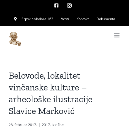
Skip
Facebook
Instagram
to
Srpskih vladara 163
Vesti
Kontakt
Dokumenta
content
Belovode, lokalitet
vinčanske kulture –
arheološke ilustracije
Slavice Marković
28. februar 2017.
|
2017
,
Izložbe