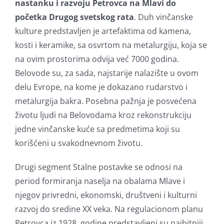
nastanku i razvoju Petrovca na Mlavi do
početka Drugog svetskog rata
. Duh vinčanske
kulture predstavljen je artefaktima od kamena,
kosti i keramike, sa osvrtom na metalurgiju, koja se
na ovim prostorima odvija već 7000 godina.
Belovode su, za sada, najstarije nalazište u ovom
delu Evrope, na kome je dokazano rudarstvo i
metalurgija bakra. Posebna pažnja je posvećena
životu ljudi na Belovodama kroz rekonstrukciju
jedne vinčanske kuće sa predmetima koji su
korišćeni u svakodnevnom životu.
Drugi segment Stalne postavke se odnosi na
period formiranja naselja na obalama Mlave i
njegov privredni, ekonomski, društveni i kulturni
razvoj do sredine XX veka. Na regulacionom planu
Petrovca iz 1928. godine predstavljeni su najbitniji