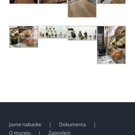
Javne nabavke
Dokumenta
O muzeju
Zaposleni