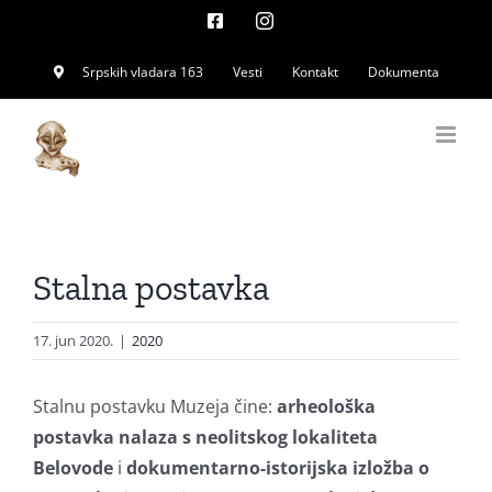
Skip
Facebook
Instagram
to
Srpskih vladara 163
Vesti
Kontakt
Dokumenta
content
Stalna postavka
17. jun 2020.
|
2020
Stalnu postavku Muzeja čine:
arheološka
postavka nalaza s neolitskog lokaliteta
Belovode
i
dokumentarno-istorijska izložba o