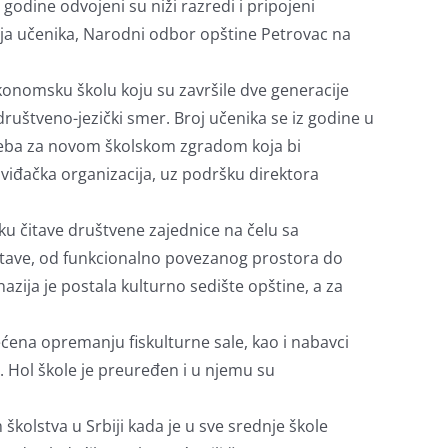
odine odvojeni su niži razredi i pripojeni
oja učenika, Narodni odbor opštine Petrovac na
ekonomsku školu koju su završile dve generacije
ruštveno-jezički smer. Broj učenika se iz godine u
treba za novom školskom zgradom koja bi
Izviđačka organizacija, uz podršku direktora
ku čitave društvene zajednice na čelu sa
stave, od funkcionalno povezanog prostora do
nazija je postala kulturno sedište opštine, a za
ećena opremanju fiskulturne sale, kao i nabavci
. Hol škole je preuređen i u njemu su
olstva u Srbiji kada je u sve srednje škole