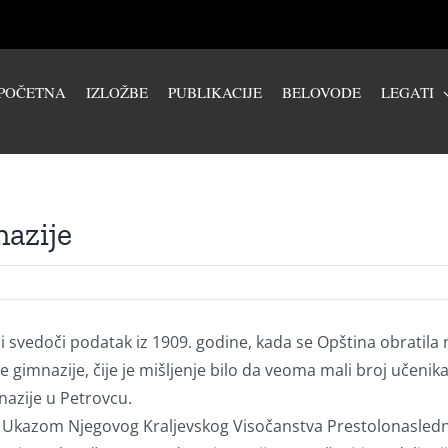
POČETNA
IZLOŽBE
PUBLIKACIJE
BELOVODE
LEGATI
azije
i svedoči podatak iz 1909. godine, kada se Opština obratila
 gimnazije, čije je mišljenje bilo da veoma mali broj učenik
azije u Petrovcu.
e Ukazom Njegovog Kraljevskog Visočanstva Prestolonasledni