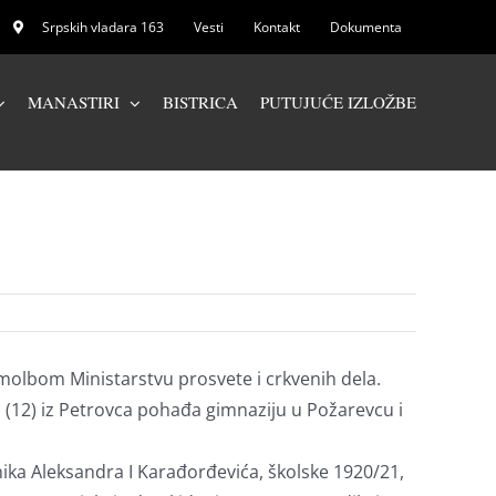
Srpskih vladara 163
Vesti
Kontakt
Dokumenta
MANASTIRI
BISTRICA
PUTUJUĆE IZLOŽBE
 molbom Ministarstvu prosvete i crkvenih dela.
a (12) iz Petrovca pohađa gimnaziju u Požarevcu i
ka Aleksandra I Karađorđevića, školske 1920/21,