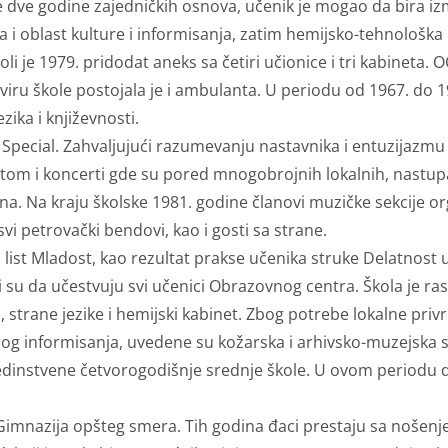
ve godine zajedničkih osnova, učenik je mogao da bira izme
a i oblast kulture i informisanja, zatim hemijsko-tehnološ
koli je 1979. pridodat aneks sa četiri učionice i tri kabineta
viru škole postojala je i ambulanta. U periodu od 1967. do 19
ika i književnosti.
a Special. Zahvaljujući razumevanju nastavnika i entuzijazmu
tom i koncerti gde su pored mnogobrojnih lokalnih, nastupa
na. Na kraju školske 1981. godine članovi muzičke sekcije org
 svi petrovački bendovi, kao i gosti sa strane.
 list Mladost, kao rezultat prakse učenika struke Delatnost u
su da učestvuju svi učenici Obrazovnog centra. Škola je ra
 strane jezike i hemijski kabinet. Zbog potrebe lokalne pri
javnog informisanja, uvedene su kožarska i arhivsko-muzejsk
dinstvene četvorogodišnje srednje škole. U ovom periodu do
imnazija opšteg smera. Tih godina đaci prestaju sa nošenjem