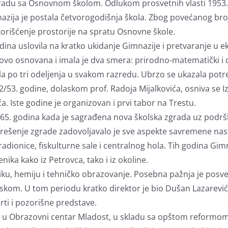
gradu sa Osnovnom školom. Odlukom prosvetnih vlasti 1953. g
nazija je postala četvorogodišnja škola. Zbog povećanog br
orišćenje prostorije na spratu Osnovne škole.
odina uslovila na kratko ukidanje Gimnazije i pretvaranje u 
ovo osnovana i imala je dva smera: prirodno-matematički i d
la po tri odeljenja u svakom razredu. Ubrzo se ukazala po
952/53. godine, dolaskom prof. Radoja Mijalkovića, osniva se 
a. Iste godine je organizovan i prvi tabor na Trestu.
965. godina kada je sagrađena nova školska zgrada uz podrš
rešenje zgrade zadovoljavalo je sve aspekte savremene na
 radionice, fiskulturne sale i centralnog hola. Tih godina Gim
nika kako iz Petrovca, tako i iz okoline.
ziku, hemiju i tehničko obrazovanje. Posebna pažnja je posv
skom. U tom periodu kratko direktor je bio Dušan Lazarević
rti i pozorišne predstave.
 u Obrazovni centar Mladost, u skladu sa opštom reformom šk