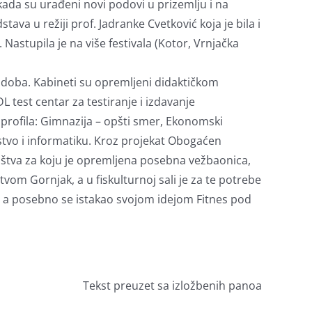
kada su urađeni novi podovi u prizemlju i na
va u režiji prof. Jadranke Cvetković koja je bila i
Nastupila je na više festivala (Kotor, Vrnjačka
doba. Kabineti su opremljeni didaktičkom
 test centar za testiranje i izdavanje
profila: Gimnazija – opšti smer, Ekonomski
tvo i informatiku. Kroz projekat Obogaćen
laštva za koju je opremljena posebna vežbaonica,
tvom Gornjak, a u fiskulturnoj sali je za te potrebe
a, a posebno se istakao svojom idejom Fitnes pod
Tekst preuzet sa izložbenih panoa