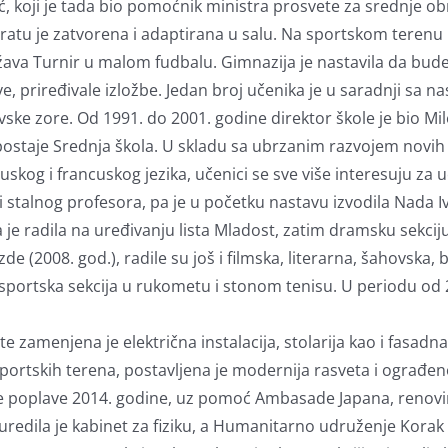
, koji je tada bio pomoćnik ministra prosvete za srednje obr
pratu je zatvorena i adaptirana u salu. Na sportskom terenu 
va Turnir u malom fudbalu. Gimnazija je nastavila da bude 
, priređivale izložbe. Jedan broj učenika je u saradnji sa 
vske zore. Od 1991. do 2001. godine direktor škole je bio Mile
ostaje Srednja škola. U skladu sa ubrzanim razvojem novih 
kog i francuskog jezika, učenici se sve više interesuju za 
ći stalnog profesora, pa je u početku nastavu izvodila Nada 
ja je radila na uređivanju lista Mladost, zatim dramsku sekcij
(2008. god.), radile su još i filmska, literarna, šahovska, bi
e sportska sekcija u rukometu i stonom tenisu. U periodu od 
zamenjena je električna instalacija, stolarija kao i fasadna
sportskih terena, postavljena je modernija rasveta i ograđen
e poplave 2014. godine, uz pomoć Ambasade Japana, renovira
redila je kabinet za fiziku, a Humanitarno udruženje Korak 