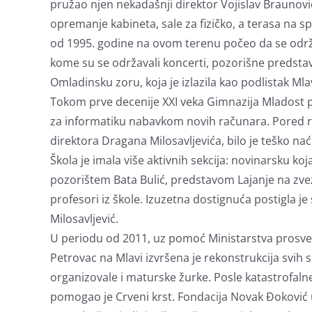
pružao njen nekadašnji direktor Vojislav Braunović
opremanje kabineta, sale za fizičko, a terasa na s
od 1995. godine na ovom terenu počeo da se održa
kome su se održavali koncerti, pozorišne predstave
Omladinsku zoru, koja je izlazila kao podlistak Mla
Tokom prve decenije XXI veka Gimnazija Mladost p
za informatiku nabavkom novih računara. Pored rus
direktora Dragana Milosavljevića, bilo je teško na
Škola je imala više aktivnih sekcija: novinarsku ko
pozorištem Bata Bulić, predstavom Lajanje na zvezde 
profesori iz škole. Izuzetna dostignuća postigla j
Milosavljević.
U periodu od 2011, uz pomoć Ministarstva prosvete 
Petrovac na Mlavi izvršena je rekonstrukcija svih 
organizovale i maturske žurke. Posle katastrofaln
pomogao je Crveni krst. Fondacija Novak Đoković u