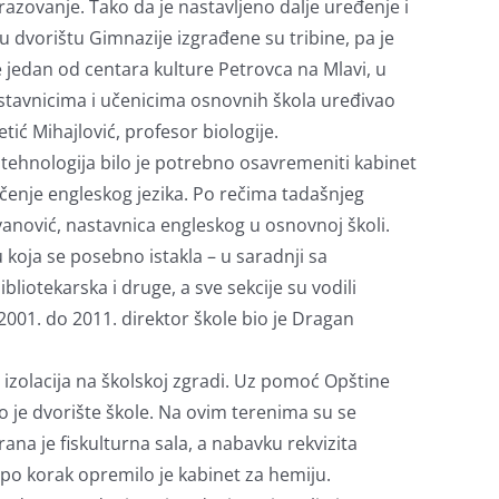
azovanje. Tako da je nastavljeno dalje uređenje i
u dvorištu Gimnazije izgrađene su tribine, pa je
jedan od centara kulture Petrovca na Mlavi, u
nastavnicima i učenicima osnovnih škola uređivao
tić Mihajlović, profesor biologije.
tehnologija bilo je potrebno osavremeniti kabinet
učenje engleskog jezika. Po rečima tadašnjeg
Ivanović, nastavnica engleskog u osnovnoj školi.
u koja se posebno istakla – u saradnji sa
bliotekarska i druge, a sve sekcije su vodili
2001. do 2011. direktor škole bio je Dragan
 izolacija na školskoj zgradi. Uz pomoć Opštine
o je dvorište škole. Na ovim terenima su se
na je fiskulturna sala, a nabavku rekvizita
po korak opremilo je kabinet za hemiju.