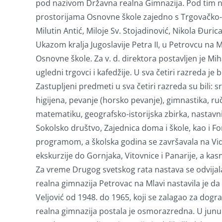
pod nazivom Državna realna Gimnazija. Pod tim na
prostorijama Osnovne škole zajedno s Trgovačko-
Milutin Antić, Miloje Sv. Stojadinović, Nikola Đuric
Ukazom kralja Jugoslavije Petra II, u Petrovcu na 
Osnovne škole. Za v. d. direktora postavljen je Mihai
ugledni trgovci i kafedžije. U sva četiri razreda je
Zastupljeni predmeti u sva četiri razreda su bili: s
higijena, pevanje (horsko pevanje), gimnastika, ručn
matematiku, geografsko-istorijska zbirka, nastavni
Sokolsko društvo, Zajednica doma i škole, kao i F
programom, a školska godina se završavala na V
ekskurzije do Gornjaka, Vitovnice i Panarije, a ka
Za vreme Drugog svetskog rata nastava se odvijal
realna gimnazija Petrovac na Mlavi nastavila je da
Veljović od 1948. do 1965, koji se zalagao za dog
realna gimnazija postala je osmorazredna. U junu 1