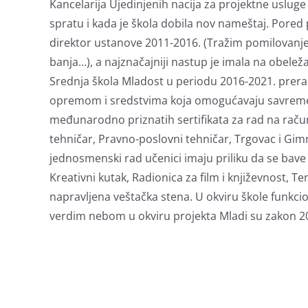
Kancelarija Ujedinjenih nacija za projektne uslug
spratu i kada je škola dobila nov nameštaj. Pored p
direktor ustanove 2011-2016. (Tražim pomilovanje, P
banja…), a najznačajniji nastup je imala na obelež
Srednja škola Mladost u periodu 2016-2021. pre
opremom i sredstvima koja omogućavaju savremen pri
međunarodno priznatih sertifikata za rad na raču
tehničar, Pravno-poslovni tehničar, Trgovac i Gi
jednosmenski rad učenici imaju priliku da se bave
Kreativni kutak, Radionica za film i književnost, T
napravljena veštačka stena. U okviru škole funkci
verdim nebom u okviru projekta Mladi su zakon 20