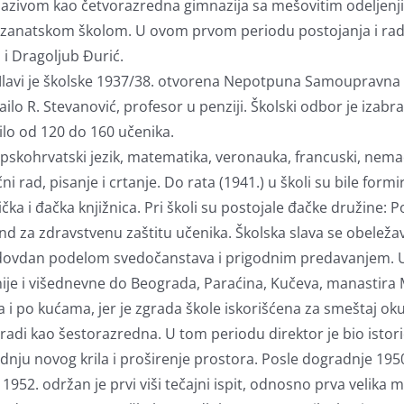
zivom kao četvorazredna gimnazija sa mešovitim odeljenjima
zanatskom školom. U ovom prvom periodu postojanja i rada
a i Dragoljub Đurić.
Mlavi je školske 1937/38. otvorena Nepotpuna Samoupravna Gim
lo R. Stevanović, profesor u penziji. Školski odbor je izabran 1
 bilo od 120 do 160 učenika.
rpskohrvatski jezik, matematika, veronauka, francuski, nemački
i rad, pisanje i crtanje. Do rata (1941.) u školi su bile form
čka i đačka knjižnica. Pri školi su postojale đačke družine:
ond za zdravstvenu zaštitu učenika. Školska slava se obele
idovdan podelom svedočanstava i prigodnim predavanjem.
snije i višednevne do Beograda, Paraćina, Kučeva, manastira 
a i po kućama, jer je zgrada škole iskorišćena za smeštaj 
 radi kao šestorazredna. U tom periodu direktor je bio istori
radnju novog krila i proširenje prostora. Posle dogradnje 1
952. održan je prvi viši tečajni ispit, odnosno prva velika 