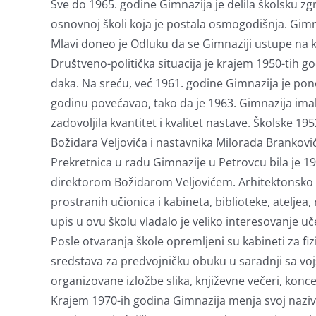
Sve do 1965. godine Gimnazija je delila školsku z
osnovnoj školi koja je postala osmogodišnja. Gim
Mlavi doneo je Odluku da se Gimnaziji ustupe na k
Društveno-politička situacija je krajem 1950-tih g
đaka. Na sreću, već 1961. godine Gimnazija je pon
godinu povećavao, tako da je 1963. Gimnazija ima
zadovoljila kvantitet i kvalitet nastave. Školske 1
Božidara Veljovića i nastavnika Milorada Branković
Prekretnica u radu Gimnazije u Petrovcu bila je 1
direktorom Božidarom Veljovićem. Arhitektonsko 
prostranih učionica i kabineta, biblioteke, ateljea,
upis u ovu školu vladalo je veliko interesovanje uče
Posle otvaranja škole opremljeni su kabineti za fi
sredstava za predvojničku obuku u saradnji sa voj
organizovane izložbe slika, književne večeri, konce
Krajem 1970-ih godina Gimnazija menja svoj naziv