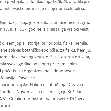
 postojala je do ukidanja 1928/29, a radila je u
 petrovačke Gimnazije na njenom čelu bili su:
nazija, koja je koristila četiri učionice u zgradi
7. jula 1937. godine, a činili su ga vršioci vlasti,
, zemljopis, istorija, prirodopis, fizika, hemija,
irane zbirke: botaničko-zoološka, za fiziku, hemiju,
 Podmladak crvenog krsta, đačka literarna družina,
žavala svake godine posebno pripremljenim
 U početku su organizovane jednodnevne
Manasije i Ravanice.
okupacione vojske. Nakon oslobođenja Državna
čar Relja Novaković, a nasledio ga je Božidar
950/51. Odlukom Ministarstva prosvete, Državna
matura.