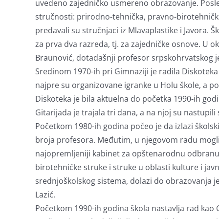
uvedeno zajedničko usmereno obrazovanje. Posle d
stručnosti: prirodno-tehnička, pravno-birotehničk
predavali su stručnjaci iz Mlavaplastike i Javora. Š
za prva dva razreda, tj. za zajedničke osnove. U ok
Braunović, dotadašnji profesor srpskohrvatskog jez
Sredinom 1970-ih pri Gimnaziji je radila Diskotek
najpre su organizovane igranke u Holu škole, a po
Diskoteka je bila aktuelna do početka 1990-ih godi
Gitarijada je trajala tri dana, a na njoj su nastupili
Početkom 1980-ih godina počeo je da izlazi školski
broja profesora. Međutim, u njegovom radu mogli 
najopremljeniji kabinet za opštenarodnu odbranu,
birotehničke struke i struke u oblasti kulture i 
srednjoškolskog sistema, dolazi do obrazovanja je
Lazić.
Početkom 1990-ih godina škola nastavlja rad kao G