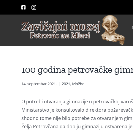
Skip
Facebook
Instagram
to
content
100 godina petrovačke gimn
14. septembar 2021.
|
2021
,
Izložbe
O potrebi otvaranja gimnazije u petrovačkoj varoš
Ministarstvo je konsultovalo direktora požarevačke
shodno tome nije bilo potrebe za otvaranjem gimn
Želja Petrovčana da dobiju gimnaziju ostvarena j