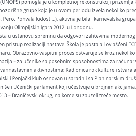
e (UNOPS) pomogla je u kompletnoj rekonstrukciji prizemlja 
ozorišne grupe koja je u ovom periodu izvela nekoliko predsta
ero, Pohvala ludosti…), aktivna je bila i karnevalska grupa. 
avanju Olimpijskih igara 2012. u Londonu.
rasta u ustanovu spremnu da odgovori zahtevima modernog 
stup realizaciji nastave. Škola je postala i ovlašćeni ECDL
naru. Obrazovno-vaspitni proces ostvaruje se kroz nekoliko 
mnazija – za učenike sa posebnim sposobnostima za računars
 vannastavnim aktivnostima: Radionica rok kulture i stvara
eniski i Penjački klub osnovan u saradnji sa Planinarskim druš
oniše i Učenički parlament koji učestvuje u brojnim akcijam
13 – Braničevski okrug, na kome su zauzeli treće mesto.