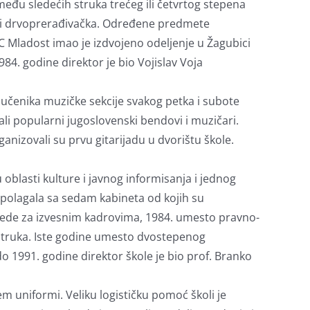
đu sledećih struka trećeg ili četvrtog stepena
ka i drvoprerađivačka. Određene predmete
. OC Mladost imao je izdvojeno odeljenje u Žagubici
84. godine direktor je bio Vojislav Voja
 učenika muzičke sekcije svakog petka i subote
li popularni jugoslovenski bendovi i muzičari.
anizovali su prvu gitarijadu u dvorištu škole.
 oblasti kulture i javnog informisanja i jednog
spolagala sa sedam kabineta od kojih su
vrede za izvesnim kadrovima, 1984. umesto pravno-
a struka. Iste godine umesto dvostepenog
 1991. godine direktor škole je bio prof. Branko
 uniformi. Veliku logističku pomoć školi je